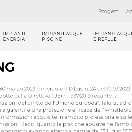
Progetti
A
IMPIANTI
IMPIANTI ACQUE
IMPIANTI ACQU
ENERGIA
PISCINE
E REFLUE
NG
 marzo 2023 è in vigore il D.Lgs. n. 24 del 10.03.2023
otto dalla Direttiva (UE) n. 1937/2019 recante la
azioni del diritto dell’Unione Europea”. Tale quadro
a garantire una protezione efficace dei “whistleblo
 informazioni acquisite in ambito professionale sull
ssioni illeciti quanto le pratiche abusive nell’ambi
i disposizioni avranno effetto a partire dal 15 luglio 202