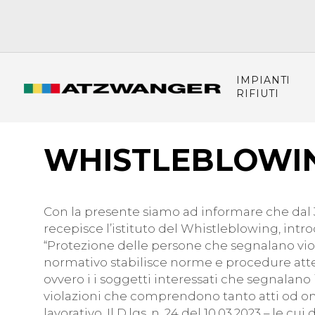
IMPIANTI
RIFIUTI
WHISTLEBLOWI
Con la presente siamo ad informare che dal 30
recepisce l’istituto del Whistleblowing, introd
“Protezione delle persone che segnalano viol
normativo stabilisce norme e procedure atte 
ovvero i i soggetti interessati che segnalano
violazioni che comprendono tanto atti od omi
lavorativo. Il D.lgs. n. 24 del 10.03.2023 – le cu