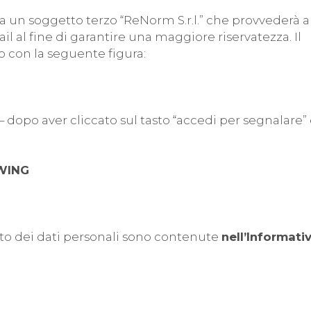
da un soggetto terzo “ReNorm S.r.l.” che provvederà a
l al fine di garantire una maggiore riservatezza. Il
 con la seguente figura:
– dopo aver cliccato sul tasto “accedi per segnalare”
WING
nto dei dati personali sono contenute
nell’Informativ