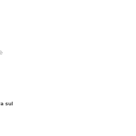
 è
a sul