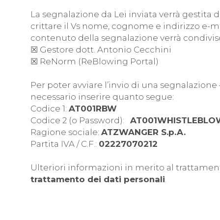
La segnalazione da Lei inviata verrà gestita 
crittare il Vs nome, cognome e indirizzo e-mai
contenuto della segnalazione verrà condiviso
☒ Gestore dott. Antonio Cecchini
☒ ReNorm (ReBlowing Portal)
Per poter avviare l’invio di una segnalazione 
necessario inserire quanto segue:
Codice 1:
AT001RBW
Codice 2 (o Password):
AT001WHISTLEBLO
Ragione sociale:
ATZWANGER S.p.A.
Partita IVA / C.F.:
02227070212
Ulteriori informazioni in merito al trattame
trattamento dei dati personali
.