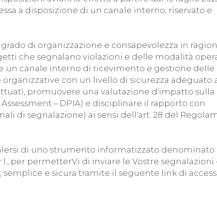
essa a disposizione di un canale interno, riservato e
o grado di organizzazione e consapevolezza in ragio
getti che segnalano violazioni e delle modalità oper
ire un canale interno di ricevimento e gestione delle
organizzative con un livello di sicurezza adeguato a
fettuati, promuovere una valutazione d'impatto sulla
Assessment – DPIA) e disciplinare il rapporto con
canali di segnalazione) ai sensi dell'art. 28 del Regol
avvalersi di uno strumento informatizzato denominato
l., per permetterVi di inviare le Vostre segnalazioni 
, semplice e sicura tramite il seguente link di access