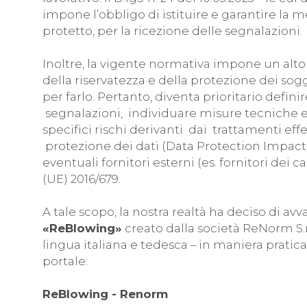
impone l’obbligo di istituire e garantire la m
protetto, per la ricezione delle segnalazioni.
Inoltre, la vigente normativa impone un alt
della riservatezza e della protezione dei sog
per farlo. Pertanto, diventa prioritario defin
segnalazioni, individuare misure tecniche e 
specifici rischi derivanti dai trattamenti ef
protezione dei dati (Data Protection Impact 
eventuali fornitori esterni (es. fornitori dei 
(UE) 2016/679.
A tale scopo, la nostra realtà ha deciso di 
«ReBlowing»
creato dalla società ReNorm S.r.
lingua italiana e tedesca – in maniera pratica
portale:
ReBlowing - Renorm