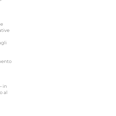
ne
ative
gli
amento
– in
o al