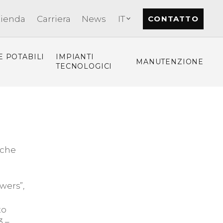
zienda
Carriera
News
IT
CONTATTO
E POTABILI
IMPIANTI
MANUTENZIONE
TECNOLOGICI
 che
wers”,
e
to
3 –