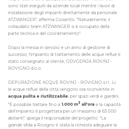
sono stati eseguiti da aziende locali mentre i lavori di
installazione degli impianti direttamente da personale
ATZWANGER", afferma Cossetto. "Naturalmente, il
collaudato team ATZWANGER si è occupato della
parte tecnica e del coordinamento".
Dopo la messa in servizio e un anno di gestione di
successo, l'impianto di trattamento delle acque reflue è
stato consegnato al cliente, ODVODNJA ROVINJ -
ROVIGNO d.o.o.
DEPURAZIONE ACQUE ROVINJ - ROVIGNO s.r.l.. Lì,
le acque reflue della città vengono ora riconvertite in
acqua pulita e riutilizzabile
, per spazi verdi e giardini.
3
"È possibile trattare fino a
1.000 m
all'ora
e la capacità
dell’impianto è progettata per un massimo di 63.000
abitanti", spiega il responsabile del progetto. "La
grande sfida a Rovigno è stata la richiesta adeguare la