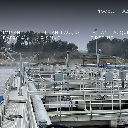
Progetti
A
IMPIANTI
IMPIANTI ACQUE
IMPIANTI ACQU
ENERGIA
PISCINE
E REFLUE