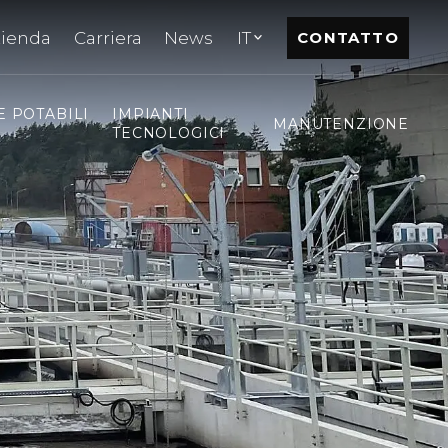
zienda
Carriera
News
IT
CONTATTO
E POTABILI
IMPIANTI
MANUTENZIONE
TECNOLOGICI