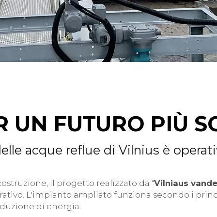
 UN FUTURO PIÙ S
elle acque reflue di Vilnius è operat
struzione, il progetto realizzato da “
Vilniaus vand
erativo. L'impianto ampliato funziona secondo i prin
duzione di energia.