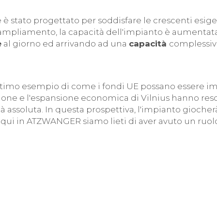
è stato progettato per soddisfare le crescenti esigen
 ampliamento, la capacità dell'impianto è aumentata
e
al giorno ed arrivando ad una
capacità
complessiva 
imo esempio di come i fondi UE possano essere imp
azione e l'espansione economica di Vilnius hanno res
tà assoluta. In questa prospettiva, l'impianto gioch
 e qui in ATZWANGER siamo lieti di aver avuto un ruolo