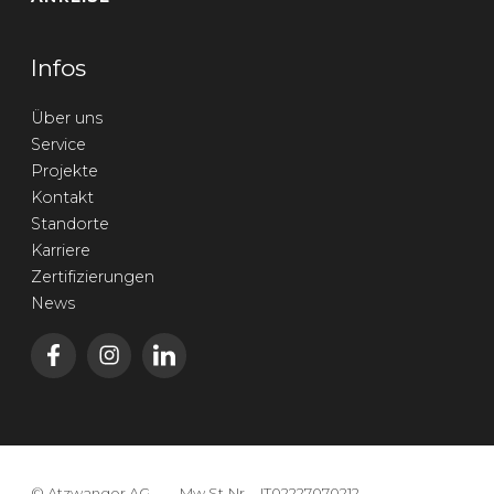
Infos
Über uns
Service
Projekte
Kontakt
Standorte
Karriere
Zertifizierungen
News
©
Atzwanger AG
Mw.St.Nr. - IT02227070212