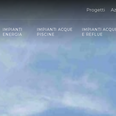
Progetti
A
IMPIANTI
IMPIANTI ACQUE
IMPIANTI ACQU
ENERGIA
PISCINE
E REFLUE