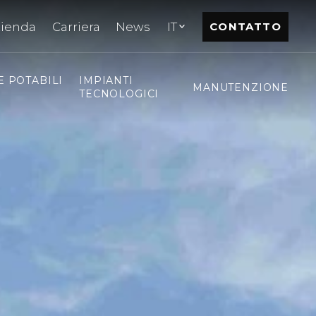
zienda
Carriera
News
IT
CONTATTO
E POTABILI
IMPIANTI
MANUTENZIONE
TECNOLOGICI