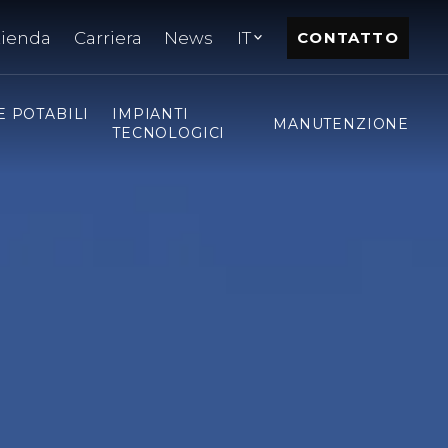
zienda
Carriera
News
IT
CONTATTO
E POTABILI
IMPIANTI
MANUTENZIONE
TECNOLOGICI