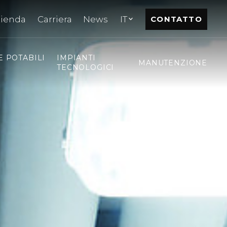
zienda
Carriera
News
IT
CONTATTO
E POTABILI
IMPIANTI
MANUTENZIONE
TECNOLOGICI