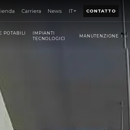
zienda
Carriera
News
IT
CONTATTO
E POTABILI
IMPIANTI
MANUTENZIONE
TECNOLOGICI