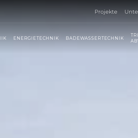
Projekte
Unt
TR
IK
ENERGIETECHNIK
BADEWASSERTECHNIK
AB