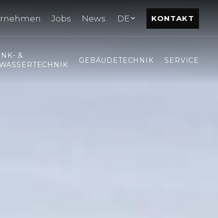
ernehmen
Jobs
News
DE
KONTAKT
INK- &
GEBÄUDETECHNIK
SERVICE
WASSERTECHNIK