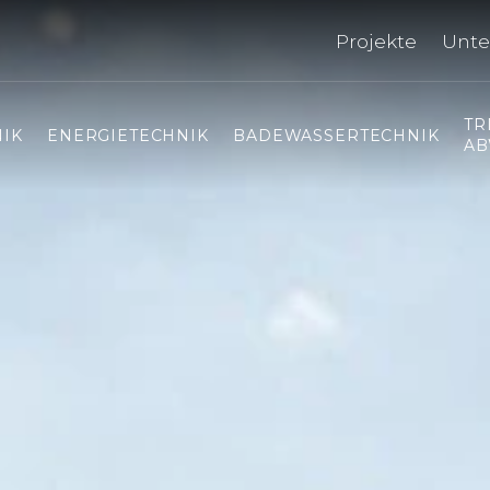
Projekte
Unt
TR
IK
ENERGIETECHNIK
BADEWASSERTECHNIK
AB