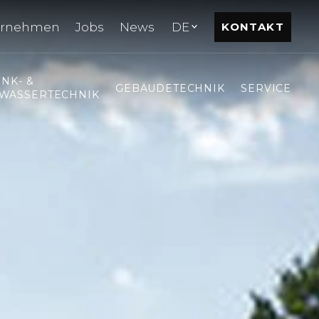
ernehmen
Jobs
News
DE
KONTAKT
INK- &
GEBÄUDETECHNIK
SERVICE
WASSERTECHNIK