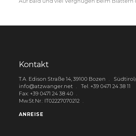
Auf bald und viel Vergnügen beim Blättern
Kontakt
T.A. Edison Straße 14, 39100 Bozen
Südtirol/
info@atzwanger.net
Tel. +39 0471 24 38 11
Fax: +39 0471 24 38 40
Mw.St.Nr.: IT02227070212
ANREISE