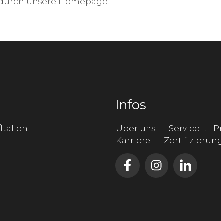
 durch unsere
Homepage
!
Infos
Italien
Über uns
Service
P
Karriere
Zertifizieru