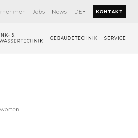
ernehmen
Jobs
News
DE
KONTAKT
INK- &
GEBÄUDETECHNIK
SERVICE
WASSERTECHNIK
tworten.