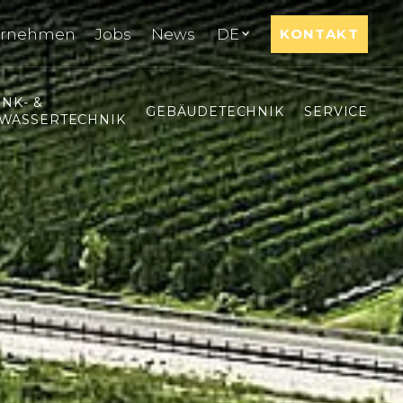
ernehmen
Jobs
News
DE
KONTAKT
INK- &
GEBÄUDETECHNIK
SERVICE
WASSERTECHNIK