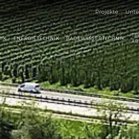
Projekte
Unt
TR
IK
ENERGIETECHNIK
BADEWASSERTECHNIK
AB