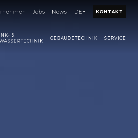
ernehmen
Jobs
News
DE
KONTAKT
INK- &
GEBÄUDETECHNIK
SERVICE
WASSERTECHNIK