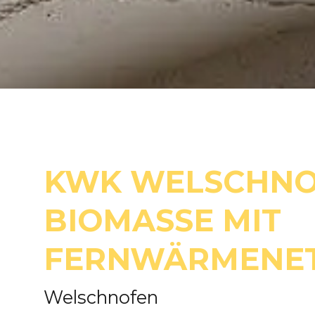
KWK WELSCHNO
BIOMASSE MIT
FERNWÄRMENE
Welschnofen